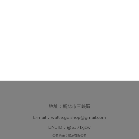
地址：新北市三峽區
E-mail：
wall.e.go.shop@gmail.com
LINE ID：
@537fxjcw
公司抬頭：鵬友有限公司