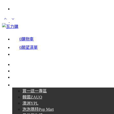
登入 / 註冊
0
購物車
0
願望清單
最新消息
聖誕節限定區
每月一物區
商品分類
買一送一專區
韓國ZAUO
澳洲YPL
泡泡瑪特Pop Mart