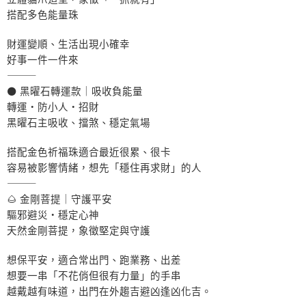
搭配多色能量珠
財運變順、生活出現小確幸
好事一件一件來
⸻
⚫ 黑曜石轉運款｜吸收負能量
轉運・防小人・招財
黑曜石主吸收、擋煞、穩定氣場
搭配金色祈福珠適合最近很累、很卡
容易被影響情緒，想先「穩住再求財」的人
⸻
🌰 金剛菩提｜守護平安
驅邪避災・穩定心神
天然金剛菩提，象徵堅定與守護
想保平安，適合常出門、跑業務、出差
想要一串「不花俏但很有力量」的手串
越戴越有味道，出門在外趨吉避凶逢凶化吉。