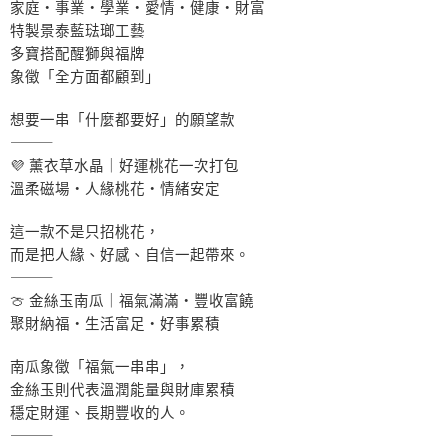
家庭・事業・學業・愛情・健康・財富
特製景泰藍琺瑯工藝
多寶搭配醒獅與福牌
象徵「全方面都顧到」
想要一串「什麼都要好」的願望款
⸻
💜 薰衣草水晶｜好運桃花一次打包
溫柔磁場・人緣桃花・情緒安定
這一款不是只招桃花，
而是把人緣、好感、自信一起帶來。
⸻
🍈 金絲玉南瓜｜福氣滿滿・豐收富饒
聚財納福・生活富足・好事累積
南瓜象徵「福氣一串串」，
金絲玉則代表溫潤能量與財庫累積
穩定財運、長期豐收的人。
⸻