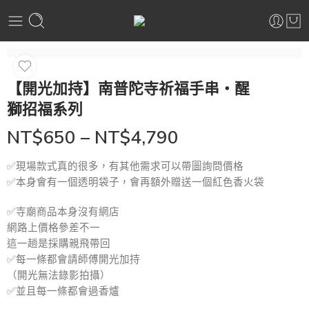
【開光加持】南普陀寺祈福手串・醒
獅招福系列
NT$
650
–
NT$
4,790
✅現場款式真的很多，有其他需求可以帶圖詢問價格
✅本身會有一個透明袋子，會再額外贈送一個紅色香火袋
✅寺廟商品本身沒有網店
網路上價格參差不一
這一趟是採購親飛帶回
✅每一條都會請師傅開光加持
（開光無法錄影拍攝）
✅並且每一條都會過香爐