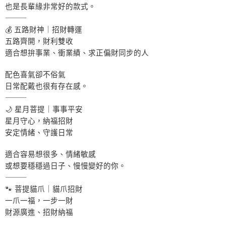
也是長輩緣非常好的款式。
⸻
💰 五路財神｜招財轉運
五路齊開，財利雙收
適合想拚事業、衝業績、求正偏財同步的人
配色喜氣卻不俗氣
日常配戴也很有存在感。
⸻
🌙 星月菩提｜事事平安
星月守心，納福招財
安定情緒、守護日常
適合容易想很多、情緒敏感
或想要穩穩過日子、慢慢變好的你。
⸻
🐾 菩提貓爪｜貓爪招財
一爪一福，一步一財
財源廣進、招財納福