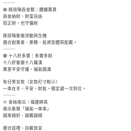
⸻
🟢 綠琉璃吞金獸｜腰纏萬貫
吞金納財，財富自由
招正財，也守偏財
綠琉璃象徵流動與生機
適合創業者、業務、投資型體質配戴。
⸻
🔴 十八籽多寶｜多寶多財
十八籽象徵十八羅漢
寓意平安守護、福氣圓滿
有分男女款（女款尺寸較小）
一串在手，平安・財氣・穩定感一次到位。
⸻
🍈 金絲南瓜｜福運綿長
南瓜象徵「福氣一串串」
越來越好、越戴越順
適合送禮、自戴皆宜