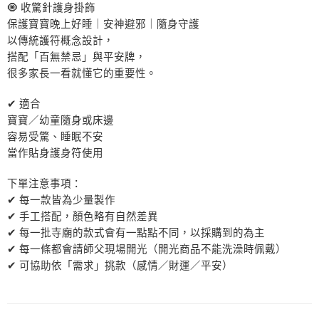
🧿 收驚針護身掛飾
保護寶寶晚上好睡｜安神避邪｜隨身守護
以傳統護符概念設計，
搭配「百無禁忌」與平安牌，
很多家長一看就懂它的重要性。
✔ 適合
寶寶／幼童隨身或床邊
容易受驚、睡眠不安
當作貼身護身符使用
下單注意事項：
✔ 每一款皆為少量製作
✔ 手工搭配，顏色略有自然差異
✔ 每一批寺廟的款式會有一點點不同，以採購到的為主
✔ 每一條都會請師父現場開光（開光商品不能洗澡時佩戴）
✔ 可協助依「需求」挑款（感情／財運／平安）