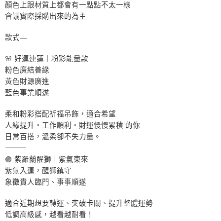
顏色上跟材質上都會有一點點不太一樣
會議實際採購出來的為主
款式—
🌸 好運連蓮｜粉彩能量款
粉色廣結善緣
黃色財源廣進
藍色事業順遂
柔和粉彩搭配祈福吊飾，適合希望
人緣提升・工作順利・財運慢慢累積 的你
日常百搭，溫柔卻不失力量。
⸻
🟣 紫羅蘭醒獅｜紫氣東來
紫氣入運，醒獅鎮守
象徵貴人臨門、事事順遂
適合近期想要轉運、突破卡關、提升整體運勢
低調高級感，越看越耐看！