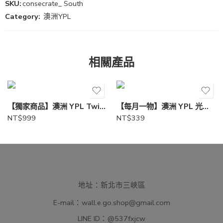
SKU:
consecrate_ South
Category:
澳洲YPL
相關產品
【獨家商品】澳洲 YPL Twins代言款空氣連帽T
【每月一物】澳洲 YPL 光感變色棒球帽-胡歌推薦
NT$
999
NT$
339
地址：新北市三峽區
E-mail：
wall.e.go.shop@gmail.com
LINE ID：
@537fxjcw