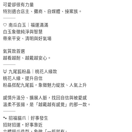
可愛卻很有力量
特別適合店主、攤商、自媒體、接案族。
⸻
🤍 南瓜白玉｜福運滿滿
白玉象徵純淨與智慧
帶來平安、清明與好氣場
氣質款首選
越看越耐、越戴越安心。
⸻
🦊 九尾狐粉晶｜桃花人緣款
桃花人緣・提升自信
粉晶搭配九尾狐，象徵魅力綻放、人氣上升
感情升溫分、擴展人脈，找回自信與被愛感
溫柔不張揚，是「越戴越有感覺」的那一款。
⸻
🐾 招福貓爪｜好事發生
招財招運・好事靠近
立體貓爪造型，象徵「一抓就有」