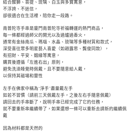
結合醒獅、菩提、琉璃、白玉與多寶寓意，
不浮誇、不迷信，
卻很適合在生活裡，陪你走一段路。
南普陀寺手串是廈門南普陀寺祈福轉運的熱門商品，
每一條都經過師父的開光以及過爐過香火，
通常有金絲南瓜、瑪瑙、水晶、琉璃等多種材質和款式，
深受喜往眾多明星藝人喜愛（如趙露思、龔俊同款），
有招財、平安、姻緣等寓意，
購買後遵循「左進右出」原則，
避免洗澡睡覺時佩戴，且不要隨意給人戴，
以保持其磁場和靈性
左手在佛家中稱為“淨手”盡量戴左手
如若不習慣（請前三天佩戴左手，之後左右手隨意佩戴）
請回去的手串斷了，說明手串已經完成了它的任務，
就不要重新串繼續帶了，如果還想一條可以重新去請新的繼續佩
戴
因為材料都是天然的