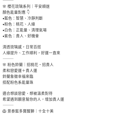
⸻
🌸 櫻花琉璃系列｜平安順遂
顏色能量對應 👇
•藍色：智慧、冷靜判斷
•粉色：桃花、人緣
•白色：正能量、清理氣場
•紫色：貴人、好機會
清透琉璃感，日常百搭
人緣提升、工作順利，好運一直來
⸻
🌸 粉色鈴蘭｜招桃花・招貴人
柔和戀愛運＋貴人運
鈴蘭象徵幸福來臨
搭配粉色系能量珠
適合想談戀愛、想被溫柔對待
希望遇到願意幫你的人，增加貴人運
⸻
🦁 景泰藍多寶醒獅｜十全十美