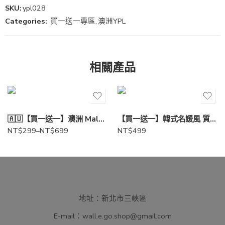
SKU:
ypl028
Categories:
買一送一專區
,
澳洲YPL
相關產品
一組(兩入)
兩組(四入)
🇦🇺【買一送一】澳洲 Malory私密衣物洗潔液 350ml
【買一送一】韓式名媛風 質感流浪單肩腋下包(顏色隨機出貨)
NT$
299
–
NT$
699
NT$
499
地址：新北市三峽區
E-mail：
wall.e.go.shop@gmail.com