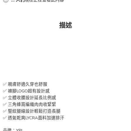
描述
✅ 親膚舒適久穿也舒服
✅ 褲腳LOGO超有設計感
✅ 立體收腰設計延長比例感
✅ 三角蜂窩編織肉肉收緊緊
✅ 豎紋腿線設計輕鬆打造長腿
✅ 透氣乾爽LYCRA面料加速排汗
品牌：YPL