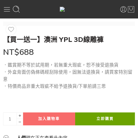
【買一送一】澳洲 YPL 3D線雕褲
NT$
688
．鑑賞期不等於試用期，若無重大瑕疵，恕不接受退換貨
．外盒背面仿偽條碼經刮除使用，固無法退換貨，請買家特別留
意
．特價商品非重大瑕疵不給予退換貨/下單前請三思
加入購物車
立即購買
...
人們
現在正在查看此內容