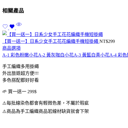
相關產品
【買一送一】日系少女手工花花編織手機短掛繩
NT$
299
商品選項
A-1 彩色粉嫩小花
A-2 黃灰咖白小花
A-3 黃藍白青小花
A-4 彩
手工編織多用掛繩
外出旅遊超方便!!!
多色搭配都好好看
🌱 買一送一 299$
⚠️每批線染色都會有輕微色差，不屬於瑕疵
⚠️商品為手工編織商品若線材缺貨就會下架