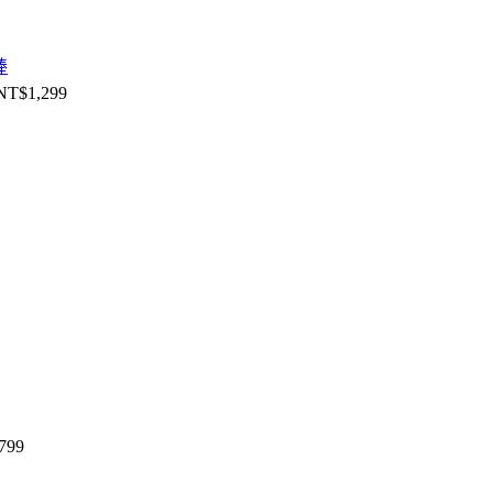
NT$
1,299
799