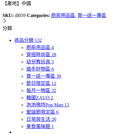
款
【產地】中國
quantity
SKU:
dl059
Categories:
廚房用品區
,
買一送一專區
分類
商品分類
132
廚房用品區
4
穿搭時尚區
28
幼兒教玩具
5
過冬好物區
6
買一送一專區
39
節日限定區
12
每月一物區
32
韓國ZAUO
2
泡泡瑪特Pop Mart
13
聖誕節限定區
6
日常與生活
26
美食風味館
1