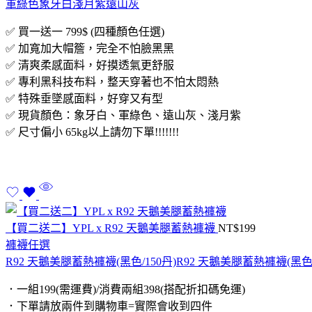
軍綠色
象牙白
淺月紫
遠山灰
✅ 買一送一 799$ (四種顏色任選)
✅ 加寬加大帽簷，完全不怕臉黑黑
✅ 清爽柔感面料，好摸透氣更舒服
✅ 專利黑科技布料，整天穿著也不怕太悶熱
✅ 特殊垂墜感面料，好穿又有型
✅ 現貨顏色：象牙白、軍綠色、遠山灰、淺月紫
✅ 尺寸偏小 65kg以上請勿下單!!!!!!!
【買二送二】YPL x R92 天鵝美腿蓄熱褲襪
NT$
199
褲襪任選
R92 天鵝美腿蓄熱褲襪(黑色/150丹)
R92 天鵝美腿蓄熱褲襪(黑色/
．一組199(需運費)/消費兩組398(搭配折扣碼免運)
．下單請放兩件到購物車=實際會收到四件