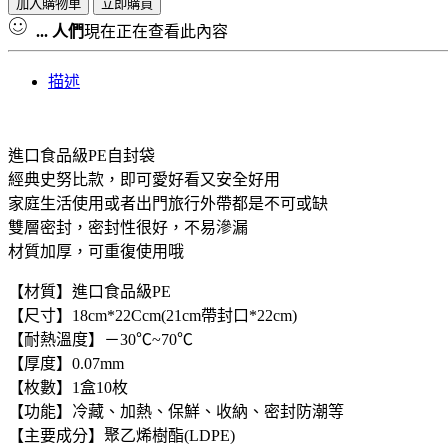
三
加入購物車
立即購買
送
...
人們
現在正在查看此內容
三】
Snoopy
描述
食
品
密
進口食品級PE自封袋
封
經典史努比款，即可愛好看又安全好用
夾
家庭生活使用或者出門旅行外帶都是不可或缺
鏈
雙層密封，密封性很好，不易滲漏
袋
材質加厚，可重復使用哦
可
微
【材質】進口食品級PE
波|
【尺寸】18cm*22Ccm(21cm帶封口*22cm)
食
【耐熱溫度】－30℃~70℃
品
【厚度】0.07mm
級|
【枚數】1盒10枚
加
【功能】冷藏、加熱、保鮮、收納、密封防潮等
厚
【主要成分】聚乙烯樹酯(LDPE)