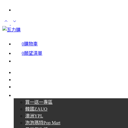
登入 / 註冊
0
購物車
0
願望清單
最新消息
聖誕節限定區
每月一物區
商品分類
買一送一專區
韓國ZAUO
澳洲YPL
泡泡瑪特Pop Mart