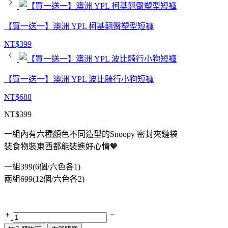
【買一送一】澳洲 YPL 柯基翹臀塑型短褲
NT$
399
【買一送一】澳洲 YPL 波比騎行小狗短褲
NT$
688
NT$
399
一組內有六種顏色不同造型的Snoopy 密封夾鏈袋
裝食物裝東西都能裝進好心情🧡
一組399(6個/六色各1)
兩組699(12個/六色各2)
【買